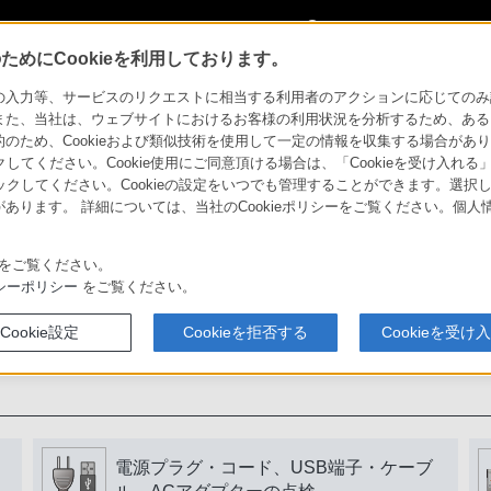
My Sonyに
サインイン
サインインす
めにCookieを利用しております。
力等、サービスのリクエストに相当する利用者のアクションに応じてのみ設定され
また、当社は、ウェブサイトにおけるお客様の利用状況を分析するため、ある
ため、Cookieおよび類似技術を使用して一定の情報を収集する場合がありま
用いただくために
クしてください。Cookie使用にご同意頂ける場合は、「Cookieを受け入れる
リックしてください。Cookieの設定をいつでも管理することができます。選択し
あります。 詳細については、当社のCookieポリシーをご覧ください。個
書をよく読みましょう。
をご覧ください。
シーポリシー
をご覧ください。
Cookie設定
Cookieを拒否する
Cookieを受け
電源プラグ・コード、USB端子・ケーブ