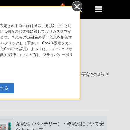
0
新規登録
るともっと便利に
るCookieは通常、必須Cookieと呼
いは個々のお客様に対してよりカスタマイ
す。それらのCookieの受け入れを拒否す
」をクリックして下さい。Cookie設定をカス
たCookieの設定によっては、このウェブサ
人情報の取扱いについては、プライバシーポリ
製品に関する重要なお知らせ
入れる
充電池（バッテリー）・乾電池について安