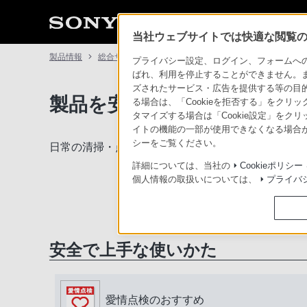
当社ウェブサイトでは快適な閲覧のた
製品情報
総合サポート・お問い合わせ
プライバシー設定、ログイン、フォームへの入
ばれ、利用を停止することができません。
ズされたサービス・広告を提供する等の目的の
製品を安全に、安心してご使
る場合は、「Cookieを拒否する」をクリッ
タマイズする場合は「Cookie設定」をク
イトの機能の一部が使用できなくなる場合が
シーをご覧ください。
日常の清掃・点検が大切です。安全のため取扱説明
詳細については、当社の
Cookieポリシー
個人情報の取扱いについては、
プライバ
安全で上手な使いかた
愛情点検のおすすめ