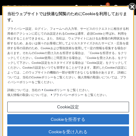
0
当社ウェブサイトでは快適な閲覧のためにCookieを利用しておりま
す。
製品を安全に、安心してご使用いただ
プライバシー設定、ログイン、フォームへの入力等、サービスのリクエストに相当する利
用者のアクションに応じてのみ設定されるCookieは通常、必須Cookieと呼ばれ、利用を
くために
停止することができません。また、当社は、ウェブサイトにおけるお客様の利用状況を分
析するため、あるいは個々のお客様に対してよりカスタマイズされたサービス・広告を提
供する等の目的のため、Cookieおよび類似技術を使用して一定の情報を収集する場合が
日常の清掃・点検が大切です。安全のため取扱説明書を
あります。それらのCookieの受け入れを拒否する場合は、「Cookieを拒否する」をクリ
よく読みましょう。
ックしてください。Cookie使用にご同意頂ける場合は、「Cookieを受け入れる」をクリ
ックして下さい。Cookie設定をカスタマイズする場合は「Cookie設定」をクリックして
ください。Cookieの設定をいつでも管理することができます。選択したCookieの設定に
製品に関する重要なお知らせ
よっては、このウェブサイトの機能の一部が使用できなくなる場合があります。 詳細に
ついては、当社のCookieポリシーをご覧ください。個人情報の取扱いについては、プラ
イバシーポリシーをご覧ください。
詳細については、当社の
Cookieポリシー
をご覧ください。
安全で上手な使いかた
個人情報の取扱いについては、
プライバシーポリシー
をご覧ください。
Cookie設定
愛情点検のおすすめ
Cookieを拒否する
Cookieを受け入れる