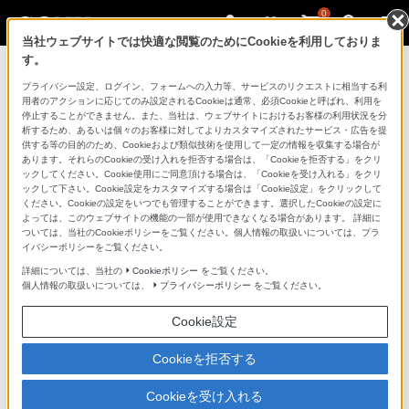
0
当社ウェブサイトでは快適な閲覧のためにCookieを利用しておりま
す。
製品を安全に、安心してご使用いただ
プライバシー設定、ログイン、フォームへの入力等、サービスのリクエストに相当する利
用者のアクションに応じてのみ設定されるCookieは通常、必須Cookieと呼ばれ、利用を
くために
停止することができません。また、当社は、ウェブサイトにおけるお客様の利用状況を分
析するため、あるいは個々のお客様に対してよりカスタマイズされたサービス・広告を提
供する等の目的のため、Cookieおよび類似技術を使用して一定の情報を収集する場合が
日常の清掃・点検が大切です。安全のため取扱説明書を
あります。それらのCookieの受け入れを拒否する場合は、「Cookieを拒否する」をクリ
よく読みましょう。
ックしてください。Cookie使用にご同意頂ける場合は、「Cookieを受け入れる」をクリ
ックして下さい。Cookie設定をカスタマイズする場合は「Cookie設定」をクリックして
ください。Cookieの設定をいつでも管理することができます。選択したCookieの設定に
製品に関する重要なお知らせ
よっては、このウェブサイトの機能の一部が使用できなくなる場合があります。 詳細に
ついては、当社のCookieポリシーをご覧ください。個人情報の取扱いについては、プラ
イバシーポリシーをご覧ください。
詳細については、当社の
Cookieポリシー
をご覧ください。
安全で上手な使いかた
個人情報の取扱いについては、
プライバシーポリシー
をご覧ください。
Cookie設定
愛情点検のおすすめ
Cookieを拒否する
Cookieを受け入れる