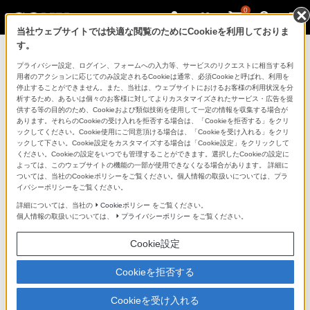
0
当社ウェブサイトでは快適な閲覧のためにCookieを利用しておりま
す。
製品を安全に、安心してご使用いただ
プライバシー設定、ログイン、フォームへの入力等、サービスのリクエストに相当する利
用者のアクションに応じてのみ設定されるCookieは通常、必須Cookieと呼ばれ、利用を
くために
停止することができません。また、当社は、ウェブサイトにおけるお客様の利用状況を分
析するため、あるいは個々のお客様に対してよりカスタマイズされたサービス・広告を提
供する等の目的のため、Cookieおよび類似技術を使用して一定の情報を収集する場合が
日常の清掃・点検が大切です。安全のため取扱説明書を
あります。それらのCookieの受け入れを拒否する場合は、「Cookieを拒否する」をクリ
よく読みましょう。
ックしてください。Cookie使用にご同意頂ける場合は、「Cookieを受け入れる」をクリ
ックして下さい。Cookie設定をカスタマイズする場合は「Cookie設定」をクリックして
ください。Cookieの設定をいつでも管理することができます。選択したCookieの設定に
製品に関する重要なお知らせ
よっては、このウェブサイトの機能の一部が使用できなくなる場合があります。 詳細に
ついては、当社のCookieポリシーをご覧ください。個人情報の取扱いについては、プラ
イバシーポリシーをご覧ください。
詳細については、当社の
Cookieポリシー
をご覧ください。
安全で上手な使いかた
個人情報の取扱いについては、
プライバシーポリシー
をご覧ください。
Cookie設定
愛情点検のおすすめ
Cookieを拒否する
Cookieを受け入れる