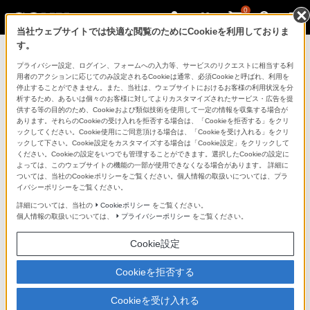
0
当社ウェブサイトでは快適な閲覧のためにCookieを利用しておりま
す。
製品を安全に、安心してご使用いただ
プライバシー設定、ログイン、フォームへの入力等、サービスのリクエストに相当する利
用者のアクションに応じてのみ設定されるCookieは通常、必須Cookieと呼ばれ、利用を
くために
停止することができません。また、当社は、ウェブサイトにおけるお客様の利用状況を分
析するため、あるいは個々のお客様に対してよりカスタマイズされたサービス・広告を提
供する等の目的のため、Cookieおよび類似技術を使用して一定の情報を収集する場合が
日常の清掃・点検が大切です。安全のため取扱説明書を
あります。それらのCookieの受け入れを拒否する場合は、「Cookieを拒否する」をクリ
よく読みましょう。
ックしてください。Cookie使用にご同意頂ける場合は、「Cookieを受け入れる」をクリ
ックして下さい。Cookie設定をカスタマイズする場合は「Cookie設定」をクリックして
ください。Cookieの設定をいつでも管理することができます。選択したCookieの設定に
製品に関する重要なお知らせ
よっては、このウェブサイトの機能の一部が使用できなくなる場合があります。 詳細に
ついては、当社のCookieポリシーをご覧ください。個人情報の取扱いについては、プラ
イバシーポリシーをご覧ください。
詳細については、当社の
Cookieポリシー
をご覧ください。
安全で上手な使いかた
個人情報の取扱いについては、
プライバシーポリシー
をご覧ください。
Cookie設定
愛情点検のおすすめ
Cookieを拒否する
Cookieを受け入れる