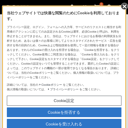
0
当社ウェブサイトでは快適な閲覧のためにCookieを利用しておりま
す。
製品を安全に、安心してご使用いただ
プライバシー設定、ログイン、フォームへの入力等、サービスのリクエストに相当する利
用者のアクションに応じてのみ設定されるCookieは通常、必須Cookieと呼ばれ、利用を
くために
停止することができません。また、当社は、ウェブサイトにおけるお客様の利用状況を分
析するため、あるいは個々のお客様に対してよりカスタマイズされたサービス・広告を提
供する等の目的のため、Cookieおよび類似技術を使用して一定の情報を収集する場合が
日常の清掃・点検が大切です。安全のため取扱説明書を
あります。それらのCookieの受け入れを拒否する場合は、「Cookieを拒否する」をクリ
よく読みましょう。
ックしてください。Cookie使用にご同意頂ける場合は、「Cookieを受け入れる」をクリ
ックして下さい。Cookie設定をカスタマイズする場合は「Cookie設定」をクリックして
ください。Cookieの設定をいつでも管理することができます。選択したCookieの設定に
製品に関する重要なお知らせ
よっては、このウェブサイトの機能の一部が使用できなくなる場合があります。 詳細に
ついては、当社のCookieポリシーをご覧ください。個人情報の取扱いについては、プラ
イバシーポリシーをご覧ください。
詳細については、当社の
Cookieポリシー
をご覧ください。
安全で上手な使いかた
個人情報の取扱いについては、
プライバシーポリシー
をご覧ください。
Cookie設定
愛情点検のおすすめ
Cookieを拒否する
Cookieを受け入れる