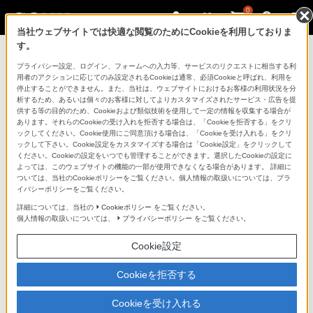
0
当社ウェブサイトでは快適な閲覧のためにCookieを利用しておりま
す。
製品を安全に、安心してご使用いただ
プライバシー設定、ログイン、フォームへの入力等、サービスのリクエストに相当する利
用者のアクションに応じてのみ設定されるCookieは通常、必須Cookieと呼ばれ、利用を
くために
停止することができません。また、当社は、ウェブサイトにおけるお客様の利用状況を分
析するため、あるいは個々のお客様に対してよりカスタマイズされたサービス・広告を提
供する等の目的のため、Cookieおよび類似技術を使用して一定の情報を収集する場合が
日常の清掃・点検が大切です。安全のため取扱説明書を
あります。それらのCookieの受け入れを拒否する場合は、「Cookieを拒否する」をクリ
よく読みましょう。
ックしてください。Cookie使用にご同意頂ける場合は、「Cookieを受け入れる」をクリ
ックして下さい。Cookie設定をカスタマイズする場合は「Cookie設定」をクリックして
ください。Cookieの設定をいつでも管理することができます。選択したCookieの設定に
製品に関する重要なお知らせ
よっては、このウェブサイトの機能の一部が使用できなくなる場合があります。 詳細に
ついては、当社のCookieポリシーをご覧ください。個人情報の取扱いについては、プラ
イバシーポリシーをご覧ください。
詳細については、当社の
Cookieポリシー
をご覧ください。
安全で上手な使いかた
個人情報の取扱いについては、
プライバシーポリシー
をご覧ください。
Cookie設定
愛情点検のおすすめ
Cookieを拒否する
Cookieを受け入れる