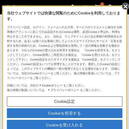
0
当社ウェブサイトでは快適な閲覧のためにCookieを利用しておりま
す。
製品を安全に、安心してご使用いただ
プライバシー設定、ログイン、フォームへの入力等、サービスのリクエストに相当する利
用者のアクションに応じてのみ設定されるCookieは通常、必須Cookieと呼ばれ、利用を
くために
停止することができません。また、当社は、ウェブサイトにおけるお客様の利用状況を分
析するため、あるいは個々のお客様に対してよりカスタマイズされたサービス・広告を提
供する等の目的のため、Cookieおよび類似技術を使用して一定の情報を収集する場合が
日常の清掃・点検が大切です。安全のため取扱説明書を
あります。それらのCookieの受け入れを拒否する場合は、「Cookieを拒否する」をクリ
よく読みましょう。
ックしてください。Cookie使用にご同意頂ける場合は、「Cookieを受け入れる」をクリ
ックして下さい。Cookie設定をカスタマイズする場合は「Cookie設定」をクリックして
ください。Cookieの設定をいつでも管理することができます。選択したCookieの設定に
製品に関する重要なお知らせ
よっては、このウェブサイトの機能の一部が使用できなくなる場合があります。 詳細に
ついては、当社のCookieポリシーをご覧ください。個人情報の取扱いについては、プラ
イバシーポリシーをご覧ください。
詳細については、当社の
Cookieポリシー
をご覧ください。
安全で上手な使いかた
個人情報の取扱いについては、
プライバシーポリシー
をご覧ください。
Cookie設定
愛情点検のおすすめ
Cookieを拒否する
Cookieを受け入れる