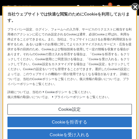
0
当社ウェブサイトでは快適な閲覧のためにCookieを利用しておりま
す。
製品を安全に、安心してご使用いただ
プライバシー設定、ログイン、フォームへの入力等、サービスのリクエストに相当する利
用者のアクションに応じてのみ設定されるCookieは通常、必須Cookieと呼ばれ、利用を
くために
停止することができません。また、当社は、ウェブサイトにおけるお客様の利用状況を分
析するため、あるいは個々のお客様に対してよりカスタマイズされたサービス・広告を提
供する等の目的のため、Cookieおよび類似技術を使用して一定の情報を収集する場合が
日常の清掃・点検が大切です。安全のため取扱説明書を
あります。それらのCookieの受け入れを拒否する場合は、「Cookieを拒否する」をクリ
よく読みましょう。
ックしてください。Cookie使用にご同意頂ける場合は、「Cookieを受け入れる」をクリ
ックして下さい。Cookie設定をカスタマイズする場合は「Cookie設定」をクリックして
ください。Cookieの設定をいつでも管理することができます。選択したCookieの設定に
製品に関する重要なお知らせ
よっては、このウェブサイトの機能の一部が使用できなくなる場合があります。 詳細に
ついては、当社のCookieポリシーをご覧ください。個人情報の取扱いについては、プラ
イバシーポリシーをご覧ください。
詳細については、当社の
Cookieポリシー
をご覧ください。
安全で上手な使いかた
個人情報の取扱いについては、
プライバシーポリシー
をご覧ください。
Cookie設定
愛情点検のおすすめ
Cookieを拒否する
Cookieを受け入れる