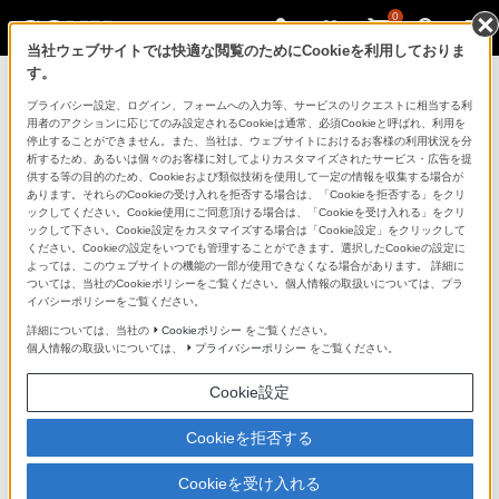
0
当社ウェブサイトでは快適な閲覧のためにCookieを利用しておりま
す。
製品を安全に、安心してご使用いただ
プライバシー設定、ログイン、フォームへの入力等、サービスのリクエストに相当する利
用者のアクションに応じてのみ設定されるCookieは通常、必須Cookieと呼ばれ、利用を
くために
停止することができません。また、当社は、ウェブサイトにおけるお客様の利用状況を分
析するため、あるいは個々のお客様に対してよりカスタマイズされたサービス・広告を提
供する等の目的のため、Cookieおよび類似技術を使用して一定の情報を収集する場合が
日常の清掃・点検が大切です。安全のため取扱説明書を
あります。それらのCookieの受け入れを拒否する場合は、「Cookieを拒否する」をクリ
よく読みましょう。
ックしてください。Cookie使用にご同意頂ける場合は、「Cookieを受け入れる」をクリ
ックして下さい。Cookie設定をカスタマイズする場合は「Cookie設定」をクリックして
ください。Cookieの設定をいつでも管理することができます。選択したCookieの設定に
製品に関する重要なお知らせ
よっては、このウェブサイトの機能の一部が使用できなくなる場合があります。 詳細に
ついては、当社のCookieポリシーをご覧ください。個人情報の取扱いについては、プラ
イバシーポリシーをご覧ください。
詳細については、当社の
Cookieポリシー
をご覧ください。
安全で上手な使いかた
個人情報の取扱いについては、
プライバシーポリシー
をご覧ください。
Cookie設定
愛情点検のおすすめ
Cookieを拒否する
Cookieを受け入れる