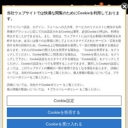
0
当社ウェブサイトでは快適な閲覧のためにCookieを利用しておりま
す。
製品を安全に、安心してご使用いただ
プライバシー設定、ログイン、フォームへの入力等、サービスのリクエストに相当する利
用者のアクションに応じてのみ設定されるCookieは通常、必須Cookieと呼ばれ、利用を
くために
停止することができません。また、当社は、ウェブサイトにおけるお客様の利用状況を分
析するため、あるいは個々のお客様に対してよりカスタマイズされたサービス・広告を提
供する等の目的のため、Cookieおよび類似技術を使用して一定の情報を収集する場合が
日常の清掃・点検が大切です。安全のため取扱説明書を
あります。それらのCookieの受け入れを拒否する場合は、「Cookieを拒否する」をクリ
よく読みましょう。
ックしてください。Cookie使用にご同意頂ける場合は、「Cookieを受け入れる」をクリ
ックして下さい。Cookie設定をカスタマイズする場合は「Cookie設定」をクリックして
ください。Cookieの設定をいつでも管理することができます。選択したCookieの設定に
製品に関する重要なお知らせ
よっては、このウェブサイトの機能の一部が使用できなくなる場合があります。 詳細に
ついては、当社のCookieポリシーをご覧ください。個人情報の取扱いについては、プラ
イバシーポリシーをご覧ください。
詳細については、当社の
Cookieポリシー
をご覧ください。
安全で上手な使いかた
個人情報の取扱いについては、
プライバシーポリシー
をご覧ください。
Cookie設定
愛情点検のおすすめ
Cookieを拒否する
Cookieを受け入れる