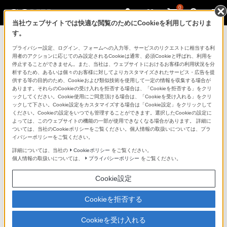
0
当社ウェブサイトでは快適な閲覧のためにCookieを利用しておりま
す。
製品を安全に、安心してご使用いただ
プライバシー設定、ログイン、フォームへの入力等、サービスのリクエストに相当する利
用者のアクションに応じてのみ設定されるCookieは通常、必須Cookieと呼ばれ、利用を
くために
停止することができません。また、当社は、ウェブサイトにおけるお客様の利用状況を分
析するため、あるいは個々のお客様に対してよりカスタマイズされたサービス・広告を提
供する等の目的のため、Cookieおよび類似技術を使用して一定の情報を収集する場合が
日常の清掃・点検が大切です。安全のため取扱説明書を
あります。それらのCookieの受け入れを拒否する場合は、「Cookieを拒否する」をクリ
よく読みましょう。
ックしてください。Cookie使用にご同意頂ける場合は、「Cookieを受け入れる」をクリ
ックして下さい。Cookie設定をカスタマイズする場合は「Cookie設定」をクリックして
ください。Cookieの設定をいつでも管理することができます。選択したCookieの設定に
製品に関する重要なお知らせ
よっては、このウェブサイトの機能の一部が使用できなくなる場合があります。 詳細に
ついては、当社のCookieポリシーをご覧ください。個人情報の取扱いについては、プラ
イバシーポリシーをご覧ください。
詳細については、当社の
Cookieポリシー
をご覧ください。
安全で上手な使いかた
個人情報の取扱いについては、
プライバシーポリシー
をご覧ください。
Cookie設定
愛情点検のおすすめ
Cookieを拒否する
Cookieを受け入れる