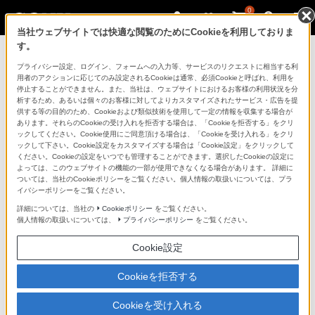
0
当社ウェブサイトでは快適な閲覧のためにCookieを利用しておりま
す。
製品を安全に、安心してご使用いただ
プライバシー設定、ログイン、フォームへの入力等、サービスのリクエストに相当する利
用者のアクションに応じてのみ設定されるCookieは通常、必須Cookieと呼ばれ、利用を
くために
停止することができません。また、当社は、ウェブサイトにおけるお客様の利用状況を分
析するため、あるいは個々のお客様に対してよりカスタマイズされたサービス・広告を提
供する等の目的のため、Cookieおよび類似技術を使用して一定の情報を収集する場合が
日常の清掃・点検が大切です。安全のため取扱説明書を
あります。それらのCookieの受け入れを拒否する場合は、「Cookieを拒否する」をクリ
よく読みましょう。
ックしてください。Cookie使用にご同意頂ける場合は、「Cookieを受け入れる」をクリ
ックして下さい。Cookie設定をカスタマイズする場合は「Cookie設定」をクリックして
ください。Cookieの設定をいつでも管理することができます。選択したCookieの設定に
製品に関する重要なお知らせ
よっては、このウェブサイトの機能の一部が使用できなくなる場合があります。 詳細に
ついては、当社のCookieポリシーをご覧ください。個人情報の取扱いについては、プラ
イバシーポリシーをご覧ください。
詳細については、当社の
Cookieポリシー
をご覧ください。
安全で上手な使いかた
個人情報の取扱いについては、
プライバシーポリシー
をご覧ください。
Cookie設定
愛情点検のおすすめ
Cookieを拒否する
Cookieを受け入れる