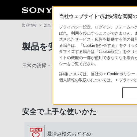
当社ウェブサイトでは快適な閲覧のた
製品情報
総合サポート・お問い合わせ
プライバシー設定、ログイン、フォームへの入
ばれ、利用を停止することができません。
ズされたサービス・広告を提供する等の目的の
製品を安全に、安心してご使
る場合は、「Cookieを拒否する」をクリッ
タマイズする場合は「Cookie設定」をク
イトの機能の一部が使用できなくなる場合が
シーをご覧ください。
日常の清掃・点検が大切です。安全のため取扱説明
詳細については、当社の
Cookieポリシー
個人情報の取扱いについては、
プライバ
安全で上手な使いかた
愛情点検のおすすめ