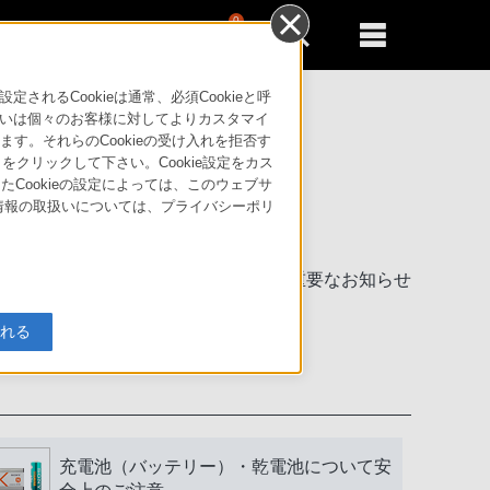
0
新規登録
るともっと便利に
るCookieは通常、必須Cookieと呼
いは個々のお客様に対してよりカスタマイ
す。それらのCookieの受け入れを拒否す
」をクリックして下さい。Cookie設定をカス
たCookieの設定によっては、このウェブサ
人情報の取扱いについては、プライバシーポリ
製品に関する重要なお知らせ
入れる
充電池（バッテリー）・乾電池について安