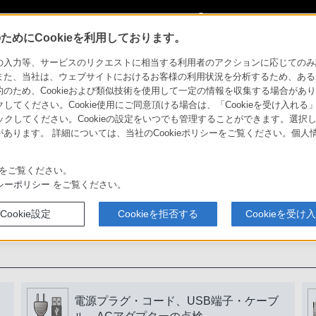
My Sonyに
サインイン
サインインす
めにCookieを利用しております。
力等、サービスのリクエストに相当する利用者のアクションに応じてのみ設定され
また、当社は、ウェブサイトにおけるお客様の利用状況を分析するため、ある
ため、Cookieおよび類似技術を使用して一定の情報を収集する場合がありま
用いただくために
クしてください。Cookie使用にご同意頂ける場合は、「Cookieを受け入れる
リックしてください。Cookieの設定をいつでも管理することができます。選択し
あります。 詳細については、当社のCookieポリシーをご覧ください。個
書をよく読みましょう。
をご覧ください。
シーポリシー
をご覧ください。
Cookie設定
Cookieを拒否する
Cookieを受け
電源プラグ・コード、USB端子・ケーブ