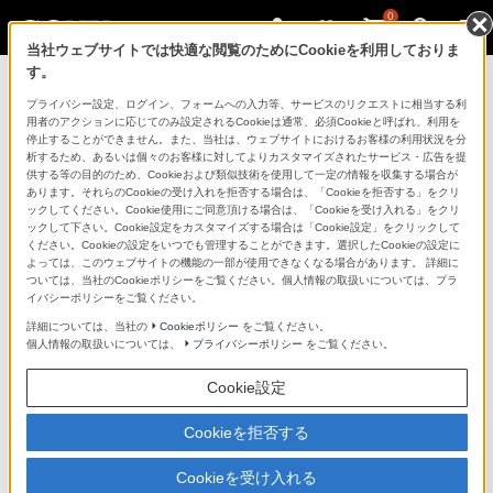
0
当社ウェブサイトでは快適な閲覧のためにCookieを利用しておりま
す。
製品を安全に、安心してご使用いただ
プライバシー設定、ログイン、フォームへの入力等、サービスのリクエストに相当する利
用者のアクションに応じてのみ設定されるCookieは通常、必須Cookieと呼ばれ、利用を
くために
停止することができません。また、当社は、ウェブサイトにおけるお客様の利用状況を分
析するため、あるいは個々のお客様に対してよりカスタマイズされたサービス・広告を提
供する等の目的のため、Cookieおよび類似技術を使用して一定の情報を収集する場合が
日常の清掃・点検が大切です。安全のため取扱説明書を
あります。それらのCookieの受け入れを拒否する場合は、「Cookieを拒否する」をクリ
よく読みましょう。
ックしてください。Cookie使用にご同意頂ける場合は、「Cookieを受け入れる」をクリ
ックして下さい。Cookie設定をカスタマイズする場合は「Cookie設定」をクリックして
ください。Cookieの設定をいつでも管理することができます。選択したCookieの設定に
製品に関する重要なお知らせ
よっては、このウェブサイトの機能の一部が使用できなくなる場合があります。 詳細に
ついては、当社のCookieポリシーをご覧ください。個人情報の取扱いについては、プラ
イバシーポリシーをご覧ください。
詳細については、当社の
Cookieポリシー
をご覧ください。
安全で上手な使いかた
個人情報の取扱いについては、
プライバシーポリシー
をご覧ください。
Cookie設定
愛情点検のおすすめ
Cookieを拒否する
Cookieを受け入れる