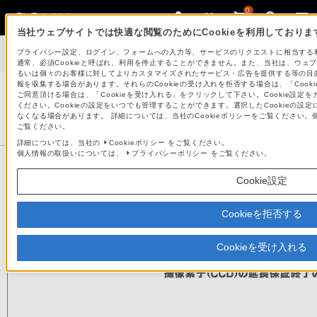
0
当社ウェブサイトでは快適な閲覧のためにCookieを利用しておりま
デジタルスチルカメラ サイバーショット
>
デジタルスチルカメラを
プライバシー設定、ログイン、フォームへの入力等、サービスのリクエストに相当する利
ご愛用のお客様へ 撮影素子（CCD）の延長保証終了のお知らせ
通常、必須Cookieと呼ばれ、利用を停止することができません。また、当社は、ウ
るいは個々のお客様に対してよりカスタマイズされたサービス・広告を提供する等の目的
報を収集する場合があります。それらのCookieの受け入れを拒否する場合は、「Cooki
ご同意頂ける場合は、「Cookieを受け入れる」をクリックして下さい。Cookie設定を
ください。Cookieの設定をいつでも管理することができます。選択したCookieの
デジタルスチルカメラ サイバーショット
なくなる場合があります。 詳細については、当社のCookieポリシーをご覧ください
サポート・お問い合わせ
ご覧ください。
詳細については、当社の
Cookieポリシー
をご覧ください。
個人情報の取扱いについては、
プライバシーポリシー
をご覧ください。
製品情報ページ
Cookie設定
デジタルスチルカメラをご愛用のお客様へ 撮影素子（
Cookieを拒否する
Cookieを受け入れる