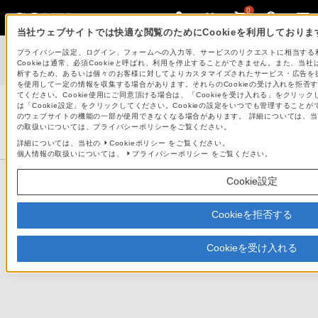
0
当社ウェブサイトでは快適な閲覧のためにCookieを利用しておりま
デジタルスチルカメラ サイバーショット
>
デジタルスチルカメラ サ
プライバシー設定、ログイン、フォームへの入力等、サービスのリクエストに相当する
イバーショット「DSC-W170」外装部品 無償交換のお知らせとお詫
Cookieは通常、必須Cookieと呼ばれ、利用を停止することができません。また、
び
析するため、あるいは個々のお客様に対してよりカスタマイズされたサービス・広告を提供
を使用して一定の情報を収集する場合があります。それらのCookieの受け入れを拒否す
てください。Cookie使用にご同意頂ける場合は、「Cookieを受け入れる」をクリック
は「Cookie設定」をクリックしてください。Cookieの設定をいつでも管理することが
のウェブサイトの機能の一部が使用できなくなる場合があります。 詳細については、当社
デジタルスチルカメラ サイバーショット
の取扱いについては、プライバシーポリシーをご覧ください。
サポート・お問い合わせ
詳細については、当社の
Cookieポリシー
をご覧ください。
個人情報の取扱いについては、
プライバシーポリシー
をご覧ください。
製品情報ページ
Cookie設定
デジタルスチルカメラ サイバーショット「DSC-W17
Cookieを拒否する
とお詫び
Cookieを受け入れる