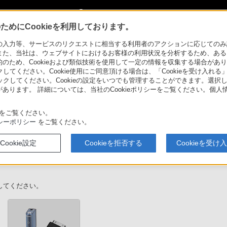
My Sonyに新規登録
サインイン
サインインするともっと便利に
めにCookieを利用しております。
情報・対応表
>
TMR-BT10
力等、サービスのリクエストに相当する利用者のアクションに応じてのみ設定され
また、当社は、ウェブサイトにおけるお客様の利用状況を分析するため、ある
ため、Cookieおよび類似技術を使用して一定の情報を収集する場合がありま
クしてください。Cookie使用にご同意頂ける場合は、「Cookieを受け入れる
お問い合わせ
リックしてください。Cookieの設定をいつでも管理することができます。選択し
あります。 詳細については、当社のCookieポリシーをご覧ください。個
をご覧ください。
シーポリシー
をご覧ください。
Cookie設定
Cookieを拒否する
Cookieを受け
してください。