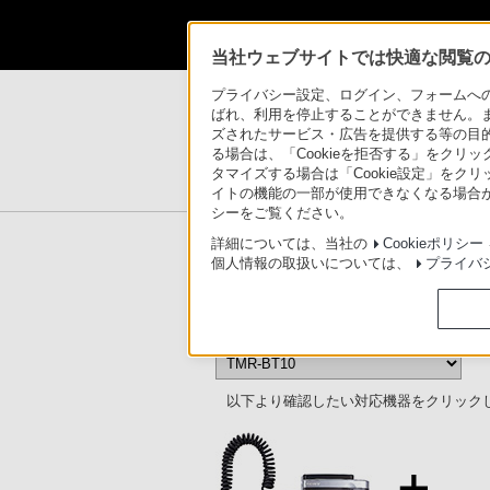
当社ウェブサイトでは快適な閲覧のた
製品情報
>
総合サポート
>
ヘッドホン
>
接続
プライバシー設定、ログイン、フォームへの入
ばれ、利用を停止することができません。
ズされたサービス・広告を提供する等の目的の
る場合は、「Cookieを拒否する」をクリッ
ヘッドホン
サポート・
タマイズする場合は「Cookie設定」をク
イトの機能の一部が使用できなくなる場合が
シーをご覧ください。
ヘッドホン サポートトップ
詳細については、当社の
Cookieポリシー
個人情報の取扱いについては、
プライバ
TMR-BT10 対応情報
以下より確認したい対応機器をクリック