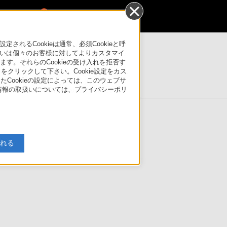
0
るCookieは通常、必須Cookieと呼
いは個々のお客様に対してよりカスタマイ
す。それらのCookieの受け入れを拒否す
製品情報ページ
」をクリックして下さい。Cookie設定をカス
たCookieの設定によっては、このウェブサ
人情報の取扱いについては、プライバシーポリ
入れる