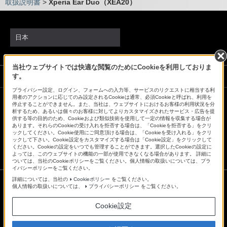
取扱説明書
>
Xperia Ear Duo（XEA20）
日本
当社ウェブサイトでは快適な閲覧のためにCookieを利用しておりま
ソニーストアでのお買い物にあたって
す。
プライバシー設定、ログイン、フォームへの入力等、サービスのリクエストに相当する利
用者のアクションに応じてのみ設定されるCookieは通常、必須Cookieと呼ばれ、利用を
停止することができません。また、当社は、ウェブサイトにおけるお客様の利用状況を分
会社情報
採用情報
特約店のご案内
ニュースリリース
析するため、あるいは個々のお客様に対してよりカスタマイズされたサービス・広告を提
供する等の目的のため、Cookieおよび類似技術を使用して一定の情報を収集する場合が
環境情報
My Sony 利用規約
あります。それらのCookieの受け入れを拒否する場合は、「Cookieを拒否する」をクリ
ックしてください。Cookie使用にご同意頂ける場合は、「Cookieを受け入れる」をクリ
ックして下さい。Cookie設定をカスタマイズする場合は「Cookie設定」をクリックして
ください。Cookieの設定をいつでも管理することができます。選択したCookieの設定に
よっては、このウェブサイトの機能の一部が使用できなくなる場合があります。 詳細に
ついては、当社のCookieポリシーをご覧ください。個人情報の取扱いについては、プラ
イバシーポリシーをご覧ください。
詳細については、当社の
Cookieポリシー
をご覧ください。
個人情報の取扱いについては、
プライバシーポリシー
をご覧ください。
ご利用条件
Cookie設定
プライバシーポリシー
正しい表示への取り組み