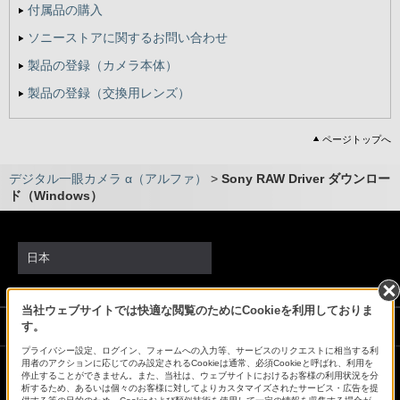
付属品の購入
ソニーストアに関するお問い合わせ
製品の登録
（カメラ本体）
製品の登録
（交換用レンズ）
ページトップへ
デジタル一眼カメラ α（アルファ）
>
Sony RAW Driver ダウンロー
ド（Windows）
日本
当社ウェブサイトでは快適な閲覧のためにCookieを利用しておりま
ソニーストアでのお買い物にあたって
す。
プライバシー設定、ログイン、フォームへの入力等、サービスのリクエストに相当する利
用者のアクションに応じてのみ設定されるCookieは通常、必須Cookieと呼ばれ、利用を
停止することができません。また、当社は、ウェブサイトにおけるお客様の利用状況を分
会社情報
採用情報
特約店のご案内
ニュースリリース
析するため、あるいは個々のお客様に対してよりカスタマイズされたサービス・広告を提