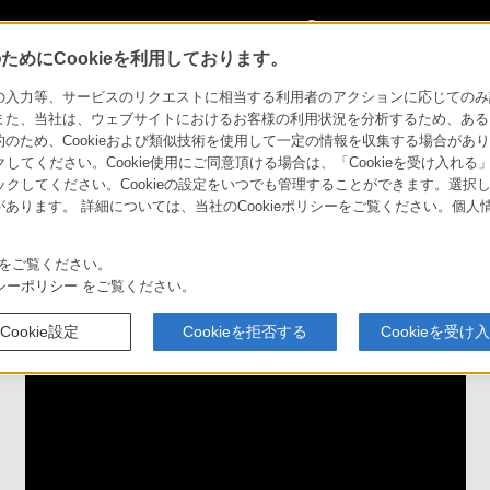
My Sonyに
サインイン
サインインす
めにCookieを利用しております。
α（アルファ）
α（アルファ）使いかた動画
グリッドライン カスタム設定
力等、サービスのリクエストに相当する利用者のアクションに応じてのみ設定され
また、当社は、ウェブサイトにおけるお客様の利用状況を分析するため、ある
ため、Cookieおよび類似技術を使用して一定の情報を収集する場合がありま
い合わせ
クしてください。Cookie使用にご同意頂ける場合は、「Cookieを受け入れる
リックしてください。Cookieの設定をいつでも管理することができます。選択し
あります。 詳細については、当社のCookieポリシーをご覧ください。個
定方法
をご覧ください。
シーポリシー
をご覧ください。
Cookie設定
Cookieを拒否する
Cookieを受け