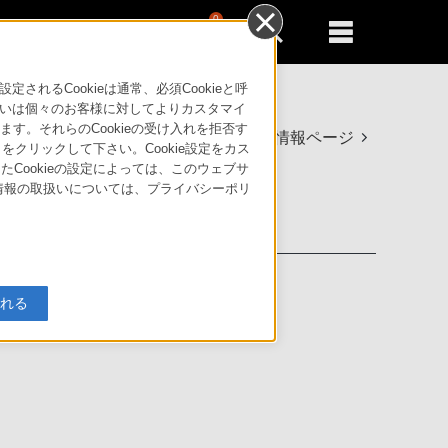
0
新規登録
るともっと便利に
方法
るCookieは通常、必須Cookieと呼
いは個々のお客様に対してよりカスタマイ
す。それらのCookieの受け入れを拒否す
製品情報ページ
」をクリックして下さい。Cookie設定をカス
たCookieの設定によっては、このウェブサ
人情報の取扱いについては、プライバシーポリ
入れる