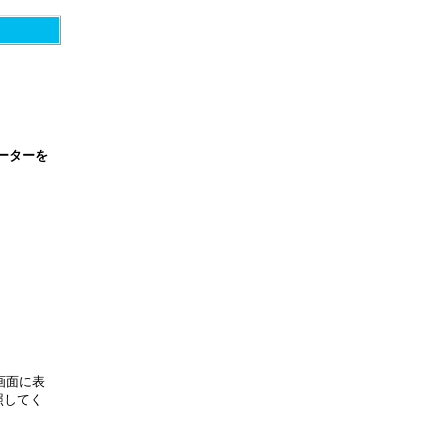
ーターを
画面に表
照してく