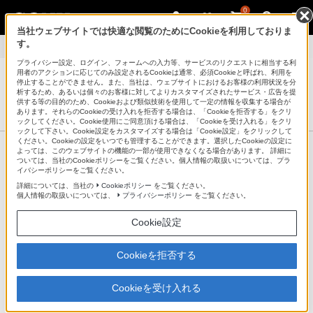
0
当社ウェブサイトでは快適な閲覧のためにCookieを利用しておりま
す。
ソフトウェアダウンロード
>
USM-E
プライバシー設定、ログイン、フォームへの入力等、サービスのリクエストに相当する利
用者のアクションに応じてのみ設定されるCookieは通常、必須Cookieと呼ばれ、利用を
停止することができません。また、当社は、ウェブサイトにおけるお客様の利用状況を分
析するため、あるいは個々のお客様に対してよりカスタマイズされたサービス・広告を提
USBメモリー POCKETBIT ポケットビット
供する等の目的のため、Cookieおよび類似技術を使用して一定の情報を収集する場合が
サポート・お問い合わせ
あります。それらのCookieの受け入れを拒否する場合は、「Cookieを拒否する」をクリ
ックしてください。Cookie使用にご同意頂ける場合は、「Cookieを受け入れる」をクリ
ックして下さい。Cookie設定をカスタマイズする場合は「Cookie設定」をクリックして
ください。Cookieの設定をいつでも管理することができます。選択したCookieの設定に
製品情報ページ
よっては、このウェブサイトの機能の一部が使用できなくなる場合があります。 詳細に
ついては、当社のCookieポリシーをご覧ください。個人情報の取扱いについては、プラ
イバシーポリシーをご覧ください。
詳細については、当社の
Cookieポリシー
をご覧ください。
個人情報の取扱いについては、
プライバシーポリシー
をご覧ください。
ソフトウェアダウンロード
Cookie設定
USM-E
以下のソフトウェアのダウンロードサービスは、2022年3月31
Cookieを拒否する
日をもって終了とさせていただきました。
Cookieを受け入れる
■Windows98/98SE用デバイスドライバ