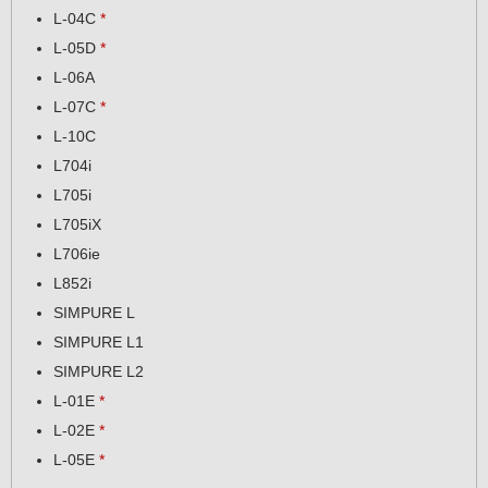
L-04C
*
L-05D
*
L-06A
L-07C
*
L-10C
L704i
L705i
L705iX
L706ie
L852i
SIMPURE L
SIMPURE L1
SIMPURE L2
L-01E
*
L-02E
*
L-05E
*