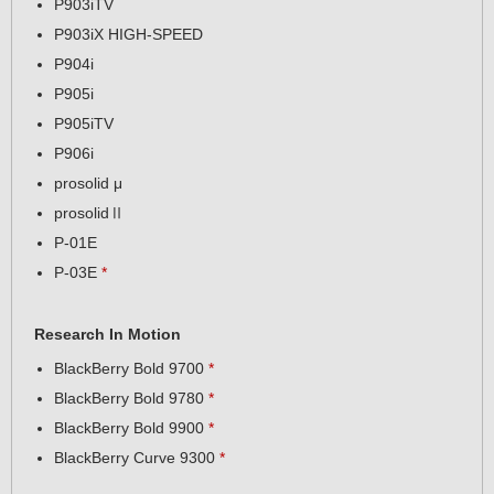
P903iTV
P903iX HIGH-SPEED
P904i
P905i
P905iTV
P906i
prosolid μ
prosolidⅡ
P-01E
P-03E
*
Research In Motion
BlackBerry Bold 9700
*
BlackBerry Bold 9780
*
BlackBerry Bold 9900
*
BlackBerry Curve 9300
*