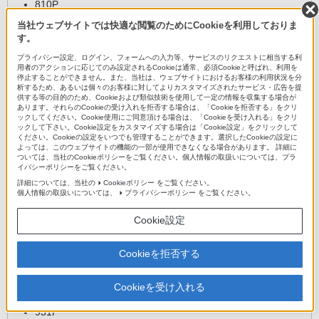
810P
820P
当社ウェブサイトでは快適な閲覧のためにCookieを利用しておりま
す。
821P
プライバシー設定、ログイン、フォームへの入力等、サービスのリクエストに相当する利
822P
用者のアクションに応じてのみ設定されるCookieは通常、必須Cookieと呼ばれ、利用を
停止することができません。また、当社は、ウェブサイトにおけるお客様の利用状況を分
823P
析するため、あるいは個々のお客様に対してよりカスタマイズされたサービス・広告を提
供する等の目的のため、Cookieおよび類似技術を使用して一定の情報を収集する場合が
824P
あります。それらのCookieの受け入れを拒否する場合は、「Cookieを拒否する」をクリ
ックしてください。Cookie使用にご同意頂ける場合は、「Cookieを受け入れる」をクリ
830P
ックして下さい。Cookie設定をカスタマイズする場合は「Cookie設定」をクリックして
831P
ください。Cookieの設定をいつでも管理することができます。選択したCookieの設定に
よっては、このウェブサイトの機能の一部が使用できなくなる場合があります。 詳細に
832P
ついては、当社のCookieポリシーをご覧ください。個人情報の取扱いについては、プラ
イバシーポリシーをご覧ください。
840P
詳細については、当社の
Cookieポリシー
をご覧ください。
個人情報の取扱いについては、
プライバシーポリシー
をご覧ください。
840P for Biz
841P
Cookie設定
842P
Cookieを拒否する
920P
921P
Cookieを受け入れる
930P
931P