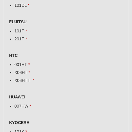
101DL
*
FUJITSU
101F
*
201F
*
HTC
001HT
*
X06HT
*
X06HTⅡ
*
HUAWEI
007HW
*
KYOCERA
101K
*