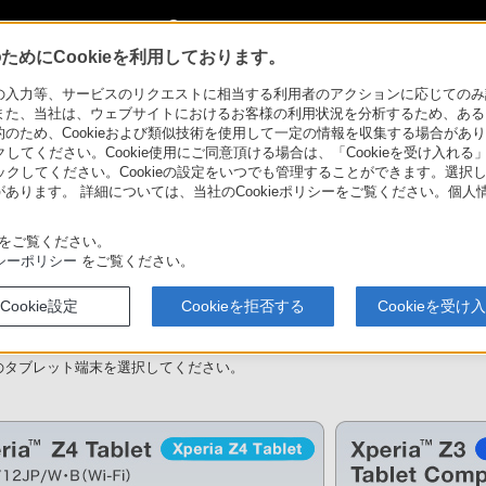
My Sonyに新規登録
サインイン
サインインするともっと便利に
めにCookieを利用しております。
情報・対応表
力等、サービスのリクエストに相当する利用者のアクションに応じてのみ設定され
また、当社は、ウェブサイトにおけるお客様の利用状況を分析するため、ある
ため、Cookieおよび類似技術を使用して一定の情報を収集する場合がありま
クしてください。Cookie使用にご同意頂ける場合は、「Cookieを受け入れる
let
サポート・お問い合わせ
リックしてください。Cookieの設定をいつでも管理することができます。選択し
あります。 詳細については、当社のCookieポリシーをご覧ください。個
をご覧ください。
シーポリシー
をご覧ください。
情報・対応表
Cookie設定
Cookieを拒否する
Cookieを受け
ットと各機器との接続方法をシリーズごとに掲載しています。
のタブレット端末を選択してください。