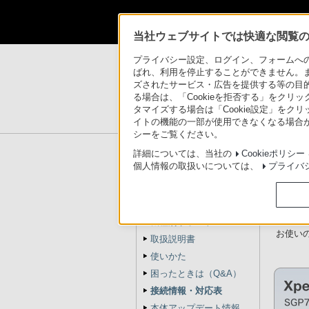
当社ウェブサイトでは快適な閲覧のた
製品情報
>
総合サポート
>
タブレット
>
接続
プライバシー設定、ログイン、フォームへの入
ばれ、利用を停止することができません。
ズされたサービス・広告を提供する等の目的の
る場合は、「Cookieを拒否する」をクリッ
Xperia™ Tablet / Sony Tab
タマイズする場合は「Cookie設定」をク
イトの機能の一部が使用できなくなる場合が
シーをご覧ください。
タブレット サポートトップ
詳細については、当社の
Cookieポリシー
個人情報の取扱いについては、
プライバ
接続
タブレット
タブレ
機種別サポート
お使い
取扱説明書
使いかた
困ったときは（Q&A）
接続情報・対応表
本体アップデート情報