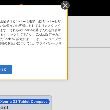
0
るCookieは通常、必須Cookieと呼
いは個々のお客様に対してよりカスタマイ
す。それらのCookieの受け入れを拒否す
製品情報ページ
」をクリックして下さい。Cookie設定をカス
たCookieの設定によっては、このウェブサ
人情報の取扱いについては、プライバシーポリ
入れる