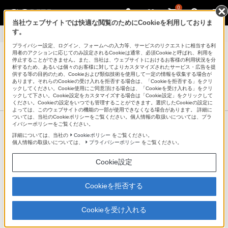
0
当社ウェブサイトでは快適な閲覧のためにCookieを利用しておりま
す。
会話形式で学ぶ！Tablet豆知識
>
アプリの終了方法がわからない
プライバシー設定、ログイン、フォームへの入力等、サービスのリクエストに相当する利
用者のアクションに応じてのみ設定されるCookieは通常、必須Cookieと呼ばれ、利用を
停止することができません。また、当社は、ウェブサイトにおけるお客様の利用状況を分
析するため、あるいは個々のお客様に対してよりカスタマイズされたサービス・広告を提
供する等の目的のため、Cookieおよび類似技術を使用して一定の情報を収集する場合が
あります。それらのCookieの受け入れを拒否する場合は、「Cookieを拒否する」をクリ
Xperia™ Tablet / Sony Tablet
ックしてください。Cookie使用にご同意頂ける場合は、「Cookieを受け入れる」をクリ
サポート・お問い合わせ
ックして下さい。Cookie設定をカスタマイズする場合は「Cookie設定」をクリックして
ください。Cookieの設定をいつでも管理することができます。選択したCookieの設定に
よっては、このウェブサイトの機能の一部が使用できなくなる場合があります。 詳細に
ついては、当社のCookieポリシーをご覧ください。個人情報の取扱いについては、プラ
製品情報ページ
イバシーポリシーをご覧ください。
詳細については、当社の
Cookieポリシー
をご覧ください。
個人情報の取扱いについては、
プライバシーポリシー
をご覧ください。
使いかた
Cookie設定
Cookieを拒否する
Cookieを受け入れる