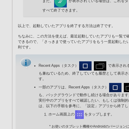
また、
が表示されている場合は、これをタ
すべて終了できます。
以上で、起動していたアプリを終了する方法は終了です。
ちなみに、この方法を使えば、最近起動していたアプリも一覧で
できるので、「さっきまで使っていたアプリをもう一度起動した
利です。
Recent Apps（タスク）
で表示され
も兼ねているため、終了していても履歴として表示さ
す。
一部のアプリは、Recent Apps（タスク）
も、バックグラウンドで動作し続ける場合があります
実行中のアプリをすべて確認したい、もしくは強制的
は、以下の手順を参考に、「設定」アプリから終了し
ホーム画面上の
をタップします。
* お使いのタブレット機種やAndroidのバージョン