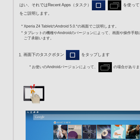
はい、それではRecent Apps（タスク）
を使って
をご説明します。
* Xperia Z4 TabletのAndroid 5.0.*の画面でご説明します。
* タブレットの機種やAndroidのバージョンによって、画面や操作手
ご了承願います。
画面下のタスクボタン
をタップします
* お使いのAndroidバージョンによって、
の場合がありま