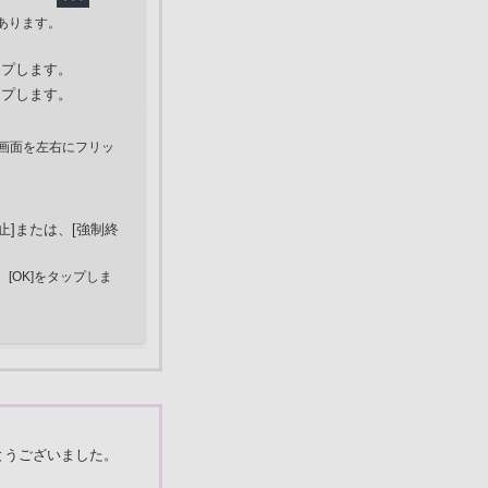
あります。
ップします。
ップします。
は、画面を左右にフリッ
]または、[強制終
[OK]をタップしま
とうございました。