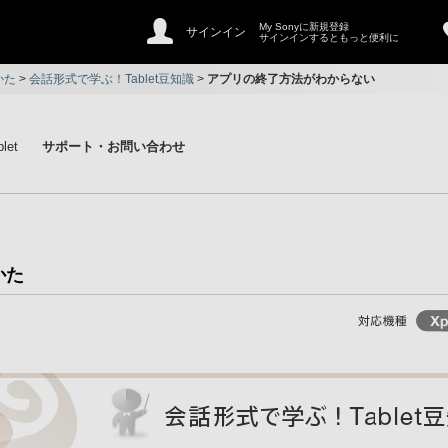
My Sonyに新規登録
サインイン
サインインするともっと便利に
かた
>
会話形式で学ぶ！Tablet豆知識
>
アプリの終了方法がわからない
let
サポート・お問い合わせ
かた