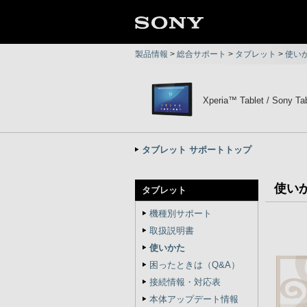
製品情報
>
総合サポート
>
タブレット
>
使い
Xperia™ Tablet / Sony Tab
タブレット サポートトップ
使い
タブレット
機種別サポート
取扱説明書
使いかた
困ったときは（Q&A）
接続情報・対応表
本体アップデート情報