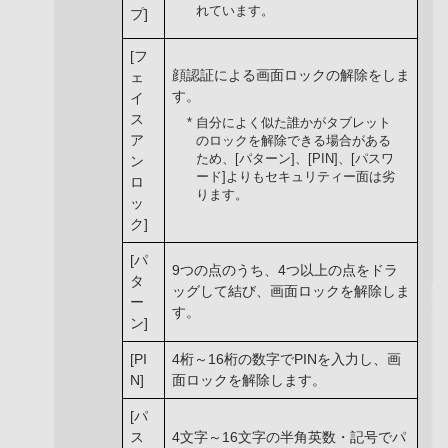
れています。
プ]
[フ
顔認証による画面ロックの解除をしま
ェ
す。
イ
ス
* 自分によく似た誰かがタブレット
ア
のロックを解除できる場合がある
ため、[パターン]、[PIN]、[パスワ
ン
ード]よりもセキュリティー面は劣
ロ
ります。
ッ
ク]
[パ
9つの点のうち、4つ以上の点をドラ
タ
ッグして結び、画面ロックを解除しま
ー
す。
ン]
[PI
4桁～16桁の数字でPINを入力し、画
N]
面ロックを解除します。
[パ
ス
4文字～16文字の半角英数・記号でパ