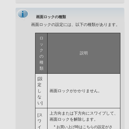
画面ロックの種類
画面ロックの設定には、以下の種類があります。
ロ
ッ
ク
説明
の
種
類
[設
定
し
画面ロックがかかりません。
な
い]
上方向または下方向にスワイプして、
[ス
画面ロックを解除します。
ワ
イ
* お買い上げ時はこちらの設定がさ