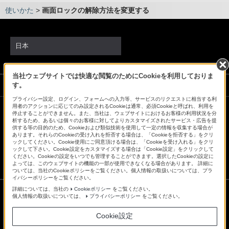
使いかた
>
画面ロックの解除方法を変更する
日本
当社ウェブサイトでは快適な閲覧のためにCookieを利用しておりま
ソニーストアでのお買い物にあたって
す。
プライバシー設定、ログイン、フォームへの入力等、サービスのリクエストに相当する利
用者のアクションに応じてのみ設定されるCookieは通常、必須Cookieと呼ばれ、利用を
停止することができません。また、当社は、ウェブサイトにおけるお客様の利用状況を分
会社情報
採用情報
特約店のご案内
ニュースリリース
析するため、あるいは個々のお客様に対してよりカスタマイズされたサービス・広告を提
供する等の目的のため、Cookieおよび類似技術を使用して一定の情報を収集する場合が
環境情報
My Sony 利用規約
あります。それらのCookieの受け入れを拒否する場合は、「Cookieを拒否する」をクリ
ックしてください。Cookie使用にご同意頂ける場合は、「Cookieを受け入れる」をクリ
ックして下さい。Cookie設定をカスタマイズする場合は「Cookie設定」をクリックして
ください。Cookieの設定をいつでも管理することができます。選択したCookieの設定に
よっては、このウェブサイトの機能の一部が使用できなくなる場合があります。 詳細に
ついては、当社のCookieポリシーをご覧ください。個人情報の取扱いについては、プラ
イバシーポリシーをご覧ください。
詳細については、当社の
Cookieポリシー
をご覧ください。
個人情報の取扱いについては、
プライバシーポリシー
をご覧ください。
ご利用条件
Cookie設定
プライバシーポリシー
正しい表示への取り組み