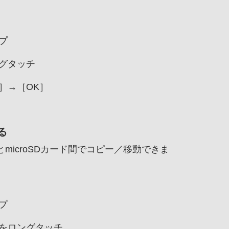
プ
グタッチ
］→［OK］
る
icroSDカード間でコピー／移動できま
プ
をロングタッチ