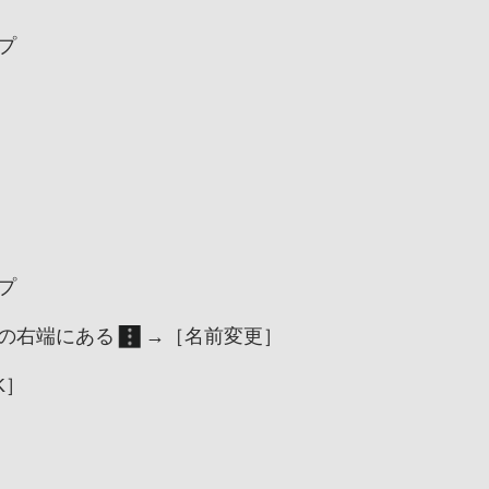
プ
］
プ
の右端にある
→［名前変更］
K］