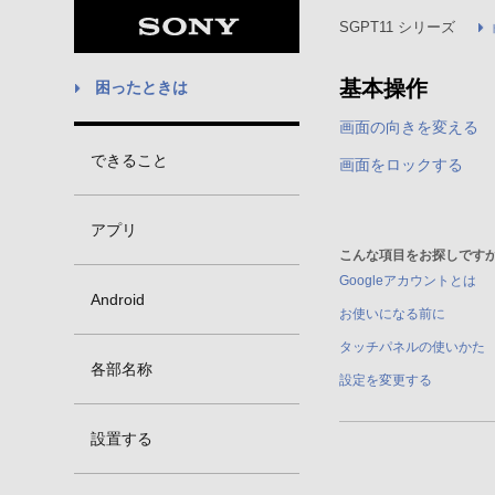
SGPT11 シリーズ
基本操作
困ったときは
画面の向きを変える
できること
画面をロックする
アプリ
こんな項目をお探しですか
Googleアカウントとは
Android
お使いになる前に
タッチパネルの使いかた
各部名称
設定を変更する
設置する