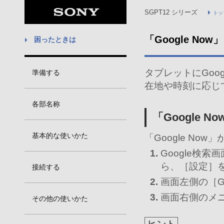
SGPT12 シリーズ
トッ
「Google No
困ったときは
タブレットにGoog
準備する
在地や時刻に応じ
各部名称
「Google 
基本的な使いかた
「Google N
Google検索
ら、［設定］
接続する
画面左側の［Go
画面右側のメ
その他の使いかた