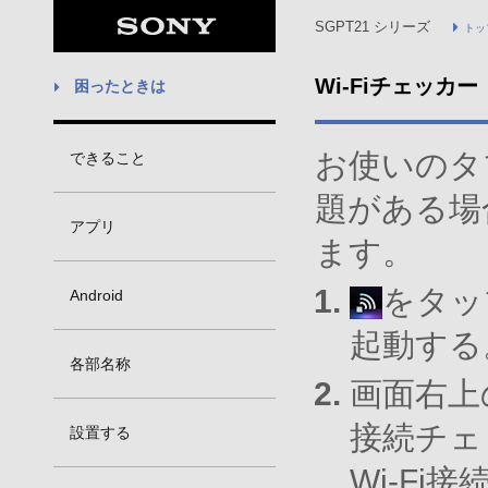
SGPT21 シリーズ
トッ
Wi-Fiチェッカー
困ったときは
お使いのタ
できること
題がある場
アプリ
ます。
をタッ
Android
起動する
各部名称
画面右上
接続チェ
設置する
Wi-F