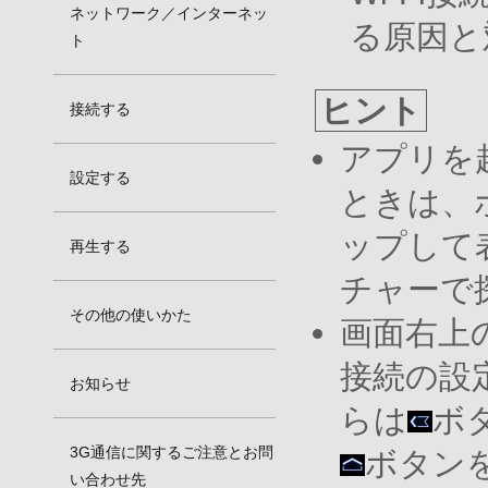
ネットワーク／インターネッ
る原因と
ト
ヒント
接続する
アプリを
設定する
ときは、
ップして
再生する
チャーで
その他の使いかた
画面右上
接続の設
お知らせ
らは
ボ
3G通信に関するご注意とお問
ボタン
い合わせ先