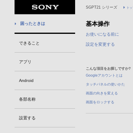
SGPT21 シリーズ
トッ
基本操作
困ったときは
お使いになる前に
できること
設定を変更する
アプリ
こんな項目をお探しですか?
Googleアカウントとは
Android
タッチパネルの使いかた
画面の向きを変える
各部名称
画面をロックする
設置する