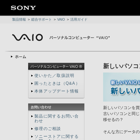
製品情報
>
総合サポート
>
VAIO
>
活用ガイド
新しいパソコ
使いかた／取扱説明
困ったときは（Q&A）
本体アップデート情報
新しいパソコンを買
古いパソコンと同じ
製品に関するお問い合
移せるの？
わせ
修理のご相談
そんな方にデータの
ソニーストアに関する