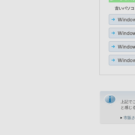
古いパソコ
上記で
と感じ
市販