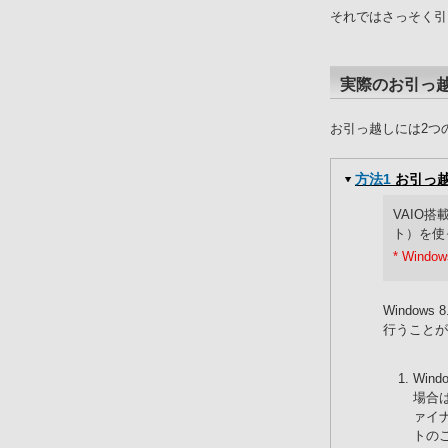
それではさっそく引
実際のお引っ
お引っ越しには2つ
方法1
お引っ
VAIO
ト）を使
* Win
Windo
行うことが
Win
場合は
ァイナ
トの