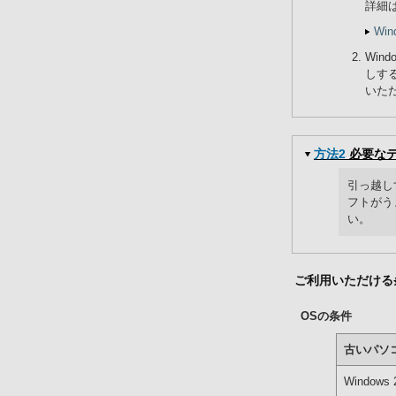
詳細
Wi
Win
しする
いた
方法2
必要なデ
引っ越し
フトがう
い。
ご利用いただける
OSの条件
古いパソ
Windows 