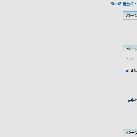
Step2 自
バージ
バージ
* 
■
LA
■
外
バージ