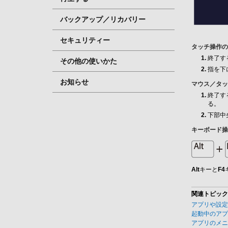
バックアップ／リカバリー
セキュリティー
タッチ操作の
終了す
その他の使いかた
指を下
お知らせ
マウス／タッ
終了す
る。
下部中
キーボード操
Alt
キーと
F4
関連トピック
アプリや設定
起動中のアプ
アプリのメニ