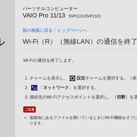
パーソナルコンピューター
VAIO Pro 11/13
SVP1121/SVP1321
前の画面に戻る
トップページへ
ル
Wi-Fi（R）（無線LAN）の通信を終
Wi-Fiの通信を終了します。
チャームを表示し、
設定
チャームを選択する。（表
「
ネットワーク
」を選択する。
接続先のWi-Fiアクセスポイントを選択し、［
切断
］を
ご注意
ト
遠隔地にあるファイルを開いているときにWi-Fi機能をオ
ります。