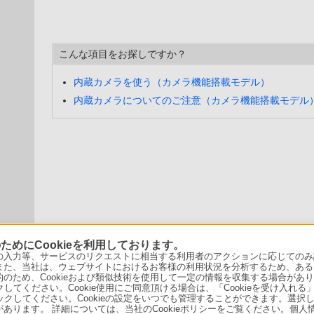
こんな項目をお探しですか？
内蔵カメラを使う（カメラ機能搭載モデル）
内蔵カメラについてのご注意（カメラ機能搭載モデル
めにCookieを利用しております。
力等、サービスのリクエストに相当する利用者のアクションに応じてのみ設定され
また、当社は、ウェブサイトにおけるお客様の利用状況を分析するため、ある
ため、Cookieおよび類似技術を使用して一定の情報を収集する場合がありま
クしてください。Cookie使用にご同意頂ける場合は、「Cookieを受け入れる
リックしてください。Cookieの設定をいつでも管理することができます。選択し
あります。 詳細については、当社のCookieポリシーをご覧ください。個