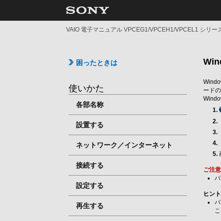
VAIO 電子マニュアル VPCEG1/VPCEH1/VPCEL1 シリー
Wi
困ったときは
Win
使いかた
ードの
Win
各部名称
設置する
ネットワーク／インターネット
接続する
ご注
パ
設定する
ヒン
パ
再生する
こ