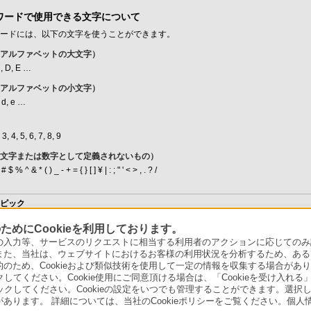
ワードで使用できる文字について
ワードには、以下の文字を使うことができます。
（アルファベットの大文字）
C, D, E …
（アルファベットの小文字）
, d, e …
 3, 4, 5, 6, 7, 8, 9
（文字または数字として定義されないもの）
# $ % ^ & * ( ) _ - + = { } [ ] ¥ | : ; " ' < > , . ? /
トピック
のBIOSパスワードを設定する／変更する
めにCookieを利用しております。
力等、サービスのリクエストに相当する利用者のアクションに応じてのみ設定され
また、当社は、ウェブサイトにおけるお客様の利用状況を分析するため、ある
ため、Cookieおよび類似技術を使用して一定の情報を収集する場合がありま
クしてください。Cookie使用にご同意頂ける場合は、「Cookieを受け入れる
リックしてください。Cookieの設定をいつでも管理することができます。選択し
あります。 詳細については、当社のCookieポリシーをご覧ください。個