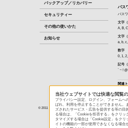
バックアップ／リカバリー
パス
パス
セキュリティー
文字
その他の使いかた
A, B, 
文字
お知らせ
a, b, c
数字
0, 1, 2,
記号
` ~ ! @ 
関連
起動時
当社ウェブサイトでは快適な閲覧のた
プライバシー設定、ログイン、フォームへの入
ばれ、利用を停止することができません。
© 2011 Sony Corporation
ズされたサービス・広告を提供する等の目的の
る場合は、「Cookieを拒否する」をクリッ
タマイズする場合は「Cookie設定」をク
イトの機能の一部が使用できなくなる場合が