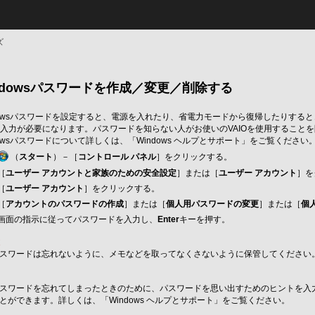
ズ
ndowsパスワードを作成／変更／削除する
dowsパスワードを設定すると、電源を入れたり、省電力モードから復帰したりする
入力が必要になります。パスワードを知らない人がお使いのVAIOを使用すること
dowsパスワードについて詳しくは、「Windows ヘルプとサポート」をご覧ください
（
スタート
）－［
コントロール パネル
］をクリックする。
［
ユーザー アカウントと家族のための安全設定
］または［
ユーザー アカウント
］を
［
ユーザー アカウント
］をクリックする。
［
アカウントのパスワードの作成
］または［
個人用パスワードの変更
］または［
個
画面の指示に従ってパスワードを入力し、
Enter
キーを押す。
意
スワードは忘れないように、メモなどを取ってなくさないように保管してください
ト
スワードを忘れてしまったときのために、パスワードを思い出すためのヒントを入
とができます。詳しくは、「Windows ヘルプとサポート」をご覧ください。