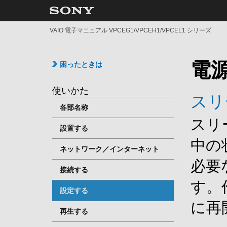
VAIO 電子マニュアル VPCEG1/VPCEH1/VPCEL1 シリーズ
電
困ったときは
使いかた
スリ
各部名称
スリ
設置する
中の
ネットワーク／インターネット
必要
接続する
す。
設定する
に再
再生する