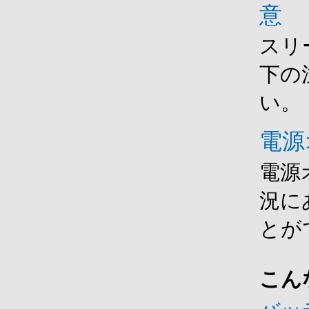
意
スリ
下の
い。
電源
電源
況に
とが
こん