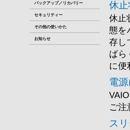
休止
バックアップ／リカバリー
セキュリティー
休止
その他の使いかた
態を
お知らせ
存し
ばら
に便
電源
VA
ご注
スリ