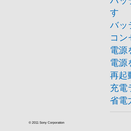
バッ
す
バッ
コン
電源
電源
再起
充電
省電
© 2011 Sony Corporation