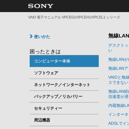
VAIO 電子マニュアル VPCEG1/VPCEH1/VPCEL1 シリーズ
無線LA
使いかた
デスクトップ
い
困ったときは
無線LAN
コンピューター本体
無線LAN
ソフトウェア
VAIOと
スできない
ネットワーク／インターネット
無線LAN
バックアップ／リカバリー
信速度が遅
内蔵無線L
セキュリティー
インターネ
周辺機器
ADSLで