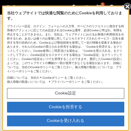
0
当社ウェブサイトでは快適な閲覧のためにCookieを利用しておりま
す。
製品別サポート
>
VPCF248FJ/B
プライバシー設定、ログイン、フォームへの入力等、サービスのリクエストに相当する利
用者のアクションに応じてのみ設定されるCookieは通常、必須Cookieと呼ばれ、利用を
停止することができません。また、当社は、ウェブサイトにおけるお客様の利用状況を分
析するため、あるいは個々のお客様に対してよりカスタマイズされたサービス・広告を提
パーソナルコンピューター VAIO
供する等の目的のため、Cookieおよび類似技術を使用して一定の情報を収集する場合が
サポート・お問い合わせ
あります。それらのCookieの受け入れを拒否する場合は、「Cookieを拒否する」をクリ
ックしてください。Cookie使用にご同意頂ける場合は、「Cookieを受け入れる」をクリ
ックして下さい。Cookie設定をカスタマイズする場合は「Cookie設定」をクリックして
ください。Cookieの設定をいつでも管理することができます。選択したCookieの設定に
製品情報ページ
よっては、このウェブサイトの機能の一部が使用できなくなる場合があります。 詳細に
ついては、当社のCookieポリシーをご覧ください。個人情報の取扱いについては、プラ
イバシーポリシーをご覧ください。
製品別サポート情報
詳細については、当社の
Cookieポリシー
をご覧ください。
個人情報の取扱いについては、
プライバシーポリシー
をご覧ください。
製品に関する重要なお知らせ
Cookie設定
Cookieを拒否する
パーソナルコンピューター Fシリーズ
VPCF248FJ/B
Cookieを受け入れる