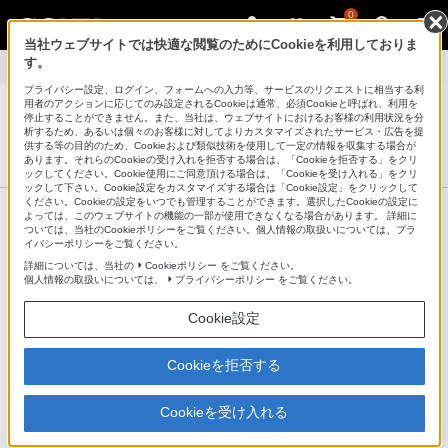
0
当社ウェブサイトでは快適な閲覧のためにCookieを利用しておりま
す。
ウイルス・セキュリティー情報
>
インターネット上の脅威の事例
プライバシー設定、ログイン、フォームへの入力等、サービスのリクエストに相当する利
用者のアクションに応じてのみ設定されるCookieは通常、必須Cookieと呼ばれ、利用を
停止することができません。また、当社は、ウェブサイトにおけるお客様の利用状況を分
析するため、あるいは個々のお客様に対してよりカスタマイズされたサービス・広告を提
パーソナルコンピューター VAIO
供する等の目的のため、Cookieおよび類似技術を使用して一定の情報を収集する場合が
サポート・お問い合わせ
あります。それらのCookieの受け入れを拒否する場合は、「Cookieを拒否する」をクリ
ックしてください。Cookie使用にご同意頂ける場合は、「Cookieを受け入れる」をクリ
ックして下さい。Cookie設定をカスタマイズする場合は「Cookie設定」をクリックして
ください。Cookieの設定をいつでも管理することができます。選択したCookieの設定に
製品情報ページ
よっては、このウェブサイトの機能の一部が使用できなくなる場合があります。 詳細に
ついては、当社のCookieポリシーをご覧ください。個人情報の取扱いについては、プラ
イバシーポリシーをご覧ください。
ウイルス・セキュリティー情報
詳細については、当社の
Cookieポリシー
をご覧ください。
個人情報の取扱いについては、
プライバシーポリシー
をご覧ください。
インターネット上の脅威の事例
Cookie設定
インターネットに接続すると、ホームページを閲覧したりメール
Cookieを拒否する
を送受信したりできるようになってとても便利ですが、反面悪意
のある人物がいたるところに罠を仕掛けており、ウイルスや不正
Cookieを受け入れる
なソフトウェアをインストールさせて、パソコンに保存している
データを流出させたり、パソコンを乗っ取って遠隔操作で別の人