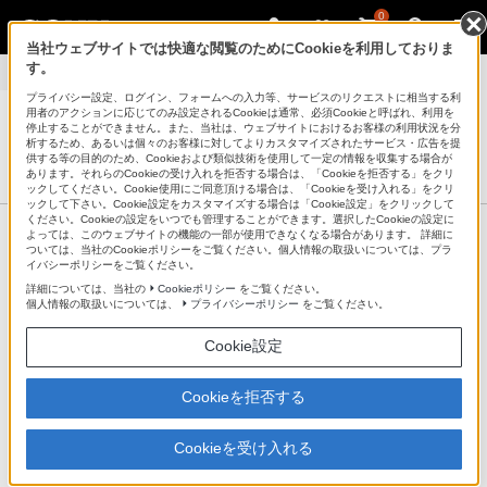
0
当社ウェブサイトでは快適な閲覧のためにCookieを利用しておりま
す。
パーソナルコンピューター VAIO®
>
ウイルス・セキュリティー情報
プライバシー設定、ログイン、フォームへの入力等、サービスのリクエストに相当する利
用者のアクションに応じてのみ設定されるCookieは通常、必須Cookieと呼ばれ、利用を
停止することができません。また、当社は、ウェブサイトにおけるお客様の利用状況を分
析するため、あるいは個々のお客様に対してよりカスタマイズされたサービス・広告を提
パーソナルコンピューター VAIO
供する等の目的のため、Cookieおよび類似技術を使用して一定の情報を収集する場合が
サポート・お問い合わせ
あります。それらのCookieの受け入れを拒否する場合は、「Cookieを拒否する」をクリ
ックしてください。Cookie使用にご同意頂ける場合は、「Cookieを受け入れる」をクリ
ックして下さい。Cookie設定をカスタマイズする場合は「Cookie設定」をクリックして
ください。Cookieの設定をいつでも管理することができます。選択したCookieの設定に
製品情報ページ
よっては、このウェブサイトの機能の一部が使用できなくなる場合があります。 詳細に
ついては、当社のCookieポリシーをご覧ください。個人情報の取扱いについては、プラ
イバシーポリシーをご覧ください。
ウイルス・セキュリティー情報
詳細については、当社の
Cookieポリシー
をご覧ください。
個人情報の取扱いについては、
プライバシーポリシー
をご覧ください。
Cookie設定
Cookieを拒否する
Cookieを受け入れる
マイクロソフト社より、
2016年10月
のセキュリティー情報が公
開されました。