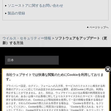
ソニーストアに関するお問い合わせ
製品の登録
ページトップへ
ウイルス・セキュリティー情報
>
ソフトウェアをアップデート（更
新）する方法
日本
当社ウェブサイトでは快適な閲覧のためにCookieを利用しておりま
ソニーストアでのお買い物にあたって
す。
プライバシー設定、ログイン、フォームへの入力等、サービスのリクエストに相当する利
用者のアクションに応じてのみ設定されるCookieは通常、必須Cookieと呼ばれ、利用を
停止することができません。また、当社は、ウェブサイトにおけるお客様の利用状況を分
会社情報
採用情報
特約店のご案内
ニュースリリース
析するため、あるいは個々のお客様に対してよりカスタマイズされたサービス・広告を提
供する等の目的のため、Cookieおよび類似技術を使用して一定の情報を収集する場合が
環境情報
My Sony 利用規約
あります。それらのCookieの受け入れを拒否する場合は、「Cookieを拒否する」をクリ
ックしてください。Cookie使用にご同意頂ける場合は、「Cookieを受け入れる」をクリ
ックして下さい。Cookie設定をカスタマイズする場合は「Cookie設定」をクリックして