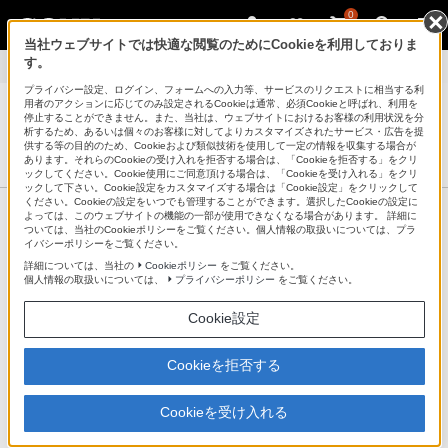
0
当社ウェブサイトでは快適な閲覧のためにCookieを利用しておりま
す。
Windows情報
>
Windows 10情報
プライバシー設定、ログイン、フォームへの入力等、サービスのリクエストに相当する利
用者のアクションに応じてのみ設定されるCookieは通常、必須Cookieと呼ばれ、利用を
停止することができません。また、当社は、ウェブサイトにおけるお客様の利用状況を分
析するため、あるいは個々のお客様に対してよりカスタマイズされたサービス・広告を提
パーソナルコンピューター VAIO
供する等の目的のため、Cookieおよび類似技術を使用して一定の情報を収集する場合が
サポート・お問い合わせ
あります。それらのCookieの受け入れを拒否する場合は、「Cookieを拒否する」をクリ
ックしてください。Cookie使用にご同意頂ける場合は、「Cookieを受け入れる」をクリ
ックして下さい。Cookie設定をカスタマイズする場合は「Cookie設定」をクリックして
ください。Cookieの設定をいつでも管理することができます。選択したCookieの設定に
製品情報ページ
よっては、このウェブサイトの機能の一部が使用できなくなる場合があります。 詳細に
ついては、当社のCookieポリシーをご覧ください。個人情報の取扱いについては、プラ
イバシーポリシーをご覧ください。
Windows 10アップグレード情報
詳細については、当社の
Cookieポリシー
をご覧ください。
個人情報の取扱いについては、
プライバシーポリシー
をご覧ください。
SVD1322A1J
Cookie設定
Cookieを拒否する
サポートからのお知らせ
ソニー製VAIOのアップデートプログラムの提供について、2023
Cookieを受け入れる
年3月31日以降、順次終了してまいります。この終了に伴って