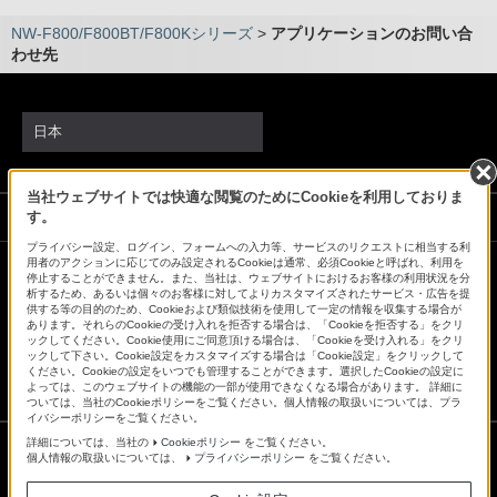
NW-F800/F800BT/F800Kシリーズ
>
アプリケーションのお問い合
わせ先
日本
当社ウェブサイトでは快適な閲覧のためにCookieを利用しておりま
ソニーストアでのお買い物にあたって
す。
プライバシー設定、ログイン、フォームへの入力等、サービスのリクエストに相当する利
用者のアクションに応じてのみ設定されるCookieは通常、必須Cookieと呼ばれ、利用を
停止することができません。また、当社は、ウェブサイトにおけるお客様の利用状況を分
会社情報
採用情報
特約店のご案内
ニュースリリース
析するため、あるいは個々のお客様に対してよりカスタマイズされたサービス・広告を提
供する等の目的のため、Cookieおよび類似技術を使用して一定の情報を収集する場合が
環境情報
My Sony 利用規約
あります。それらのCookieの受け入れを拒否する場合は、「Cookieを拒否する」をクリ
ックしてください。Cookie使用にご同意頂ける場合は、「Cookieを受け入れる」をクリ
ックして下さい。Cookie設定をカスタマイズする場合は「Cookie設定」をクリックして
ください。Cookieの設定をいつでも管理することができます。選択したCookieの設定に
よっては、このウェブサイトの機能の一部が使用できなくなる場合があります。 詳細に
ついては、当社のCookieポリシーをご覧ください。個人情報の取扱いについては、プラ
イバシーポリシーをご覧ください。
詳細については、当社の
Cookieポリシー
をご覧ください。
個人情報の取扱いについては、
プライバシーポリシー
をご覧ください。
ご利用条件