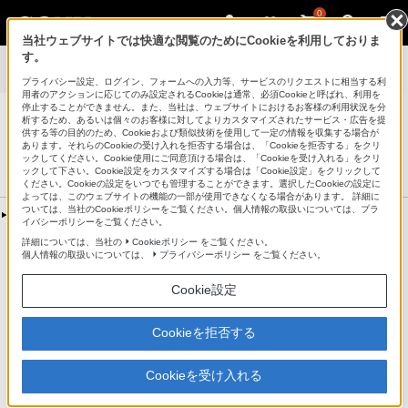
0
当社ウェブサイトでは快適な閲覧のためにCookieを利用しておりま
す。
ポータブルオーディオプレーヤー ウォークマン
>
ウォークマンから
ファイルを削除する方法
プライバシー設定、ログイン、フォームへの入力等、サービスのリクエストに相当する利
用者のアクションに応じてのみ設定されるCookieは通常、必須Cookieと呼ばれ、利用を
停止することができません。また、当社は、ウェブサイトにおけるお客様の利用状況を分
析するため、あるいは個々のお客様に対してよりカスタマイズされたサービス・広告を提
供する等の目的のため、Cookieおよび類似技術を使用して一定の情報を収集する場合が
あります。それらのCookieの受け入れを拒否する場合は、「Cookieを拒否する」をクリ
®
ポータブルオーディオプレーヤー ウォークマン
ックしてください。Cookie使用にご同意頂ける場合は、「Cookieを受け入れる」をクリ
サポート・お問い合わせ
ックして下さい。Cookie設定をカスタマイズする場合は「Cookie設定」をクリックして
ください。Cookieの設定をいつでも管理することができます。選択したCookieの設定に
よっては、このウェブサイトの機能の一部が使用できなくなる場合があります。 詳細に
ついては、当社のCookieポリシーをご覧ください。個人情報の取扱いについては、プラ
製品情報ページ
イバシーポリシーをご覧ください。
詳細については、当社の
Cookieポリシー
をご覧ください。
個人情報の取扱いについては、
プライバシーポリシー
をご覧ください。
ウォークマンからファイルを削除する方法
Cookie設定
Bluetoothで転送したファイルの削除方法
Cookieを拒否する
以下の手順で削除することができます。
Cookieを受け入れる
ホームメニューから「ミュージック」を選択します。