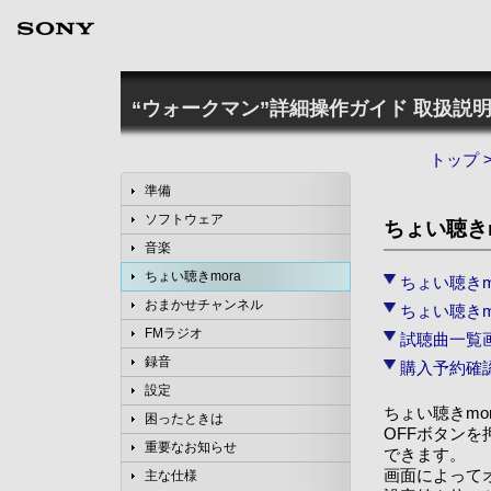
“ウォークマン”詳細操作ガイド
取扱説明
トップ
準備
ソフトウェア
ちょい聴き
音楽
ちょい聴きmora
ちょい聴きm
おまかせチャンネル
ちょい聴きm
FMラジオ
試聴曲一覧
録音
購入予約確
設定
ちょい聴きmo
困ったときは
OFFボタンを
重要なお知らせ
できます。
画面によって
主な仕様