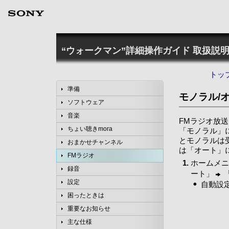
“ウォークマン”詳細操作ガイド
取扱説明
トッ
準備
モノラル/
ソフトウェア
音楽
FMラジオ放
ちょい聴きmora
「モノラル」
とモノラルは
おまかせチャンネル
は「オート」
FMラジオ
ホームメニ
録音
ート」
設定
自動設
困ったときは
重要なお知らせ
主な仕様