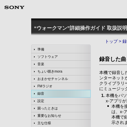
“ウォークマン”詳細操作ガイド
取扱説明
トップ
>
録
準備
ソフトウェア
録音した曲
音楽
ちょい聴きmora
本機で録音し
ンターネット
おまかせチャンネル
クライブラリ
FMラジオ
にミュージッ
録音
本機をパソ
x-アプリ
設定
本機を
困ったときは
は、x
重要なお知らせ
本機で
示され
主な仕様